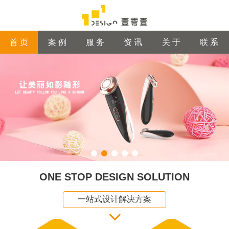
首 页
案 例
服 务
资 讯
关 于
联 系
ONE STOP DESIGN SOLUTION
一站式设计解决方案