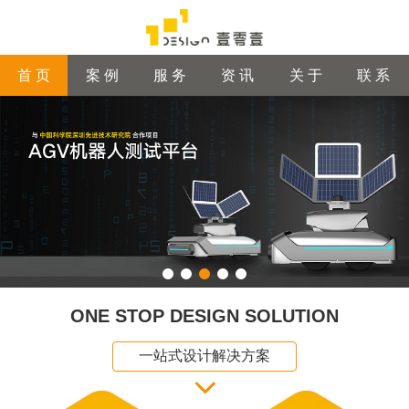
首 页
案 例
服 务
资 讯
关 于
联 系
ONE STOP DESIGN SOLUTION
一站式设计解决方案