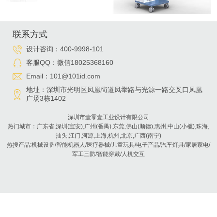
联系方式
设计咨询：
400-9998-101
客服QQ：
微信18025368160
Email：101@101id.com
地址：深圳市光明区凤凰街道凤举路与光源一路交叉口凤凰
广场3栋1402
深圳市壹零壹工业设计有限公司
热门城市：广东省,深圳(宝安),广州(番禺),东莞,佛山(顺德),惠州,中山(小榄),珠海,
汕头,江门,河源,上海,杭州,北京,广西(南宁)
热搜产品:机械设备/智能机器人/医疗器械/儿童玩具/电子产品/汽车灯具/家居家电/
军工三防/智能穿戴/人机交互