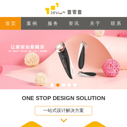
首 页
案 例
服 务
资 讯
关 于
联 系
ONE STOP DESIGN SOLUTION
一站式设计解决方案