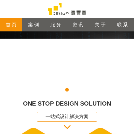
首 页
案 例
服 务
资 讯
关 于
联 系
ONE STOP DESIGN SOLUTION
一站式设计解决方案