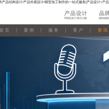
供产品结构设计/产品外观设计/模型加工制作的一站式服务[产品设计+产品
首 页
案 例
服 务
客 户
资 讯