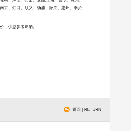
明、坪山、盐田、龙岗;上海、崇明、苏州、
南京、虹口、顺义、杨浦、韶关、惠州、奉贤、
价，供您参考斟酌。
返回 | RETURN