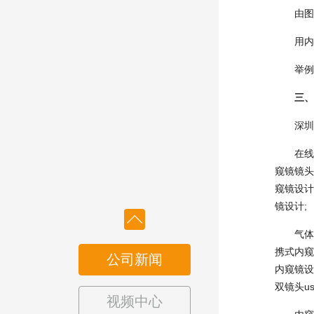
由图像传
用内窥镜
举例来说
三、
深圳1
在线检
窥镜镜头
窥镜设计
镜设计;
气体下
携式内窥
公司新闻
内窥镜设
双镜头u
视频中心