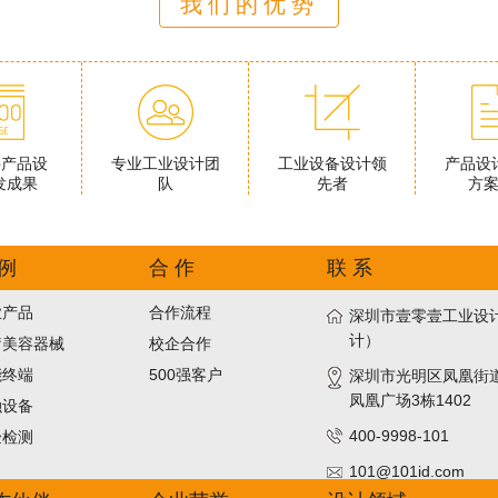
我们的优势
件产品设
专业工业设计团
工业设备设计领
产品设
发成果
队
先者
方
 例
合 作
联 系
业产品
合作流程
深圳市壹零壹工业设计
计）
疗美容器械
校企合作
能终端
500强客户
深圳市光明区凤凰街
凤凰广场3栋1402
融设备
400-9998-101
验检测
101@101id.com