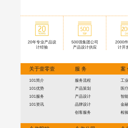
20年专业产品设
500强集团公司
2000
计经验
产品设计供应
计开
关于壹零壹
服 务
案
101简介
服务流程
工
101优势
产品策划
医
101服务
产品设计
智
101资讯
品牌设计
金
创客服务
检