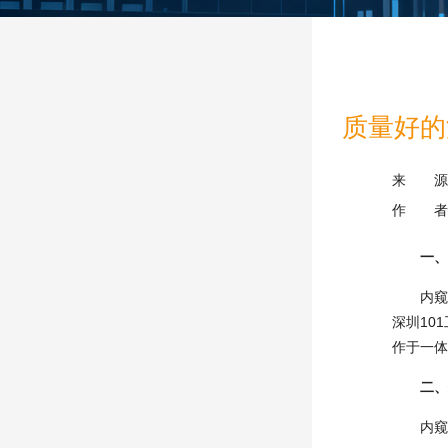
质量好的深
来 源
作 者
一、
内窥镜
深圳10
作于一体
二、
内窥镜 