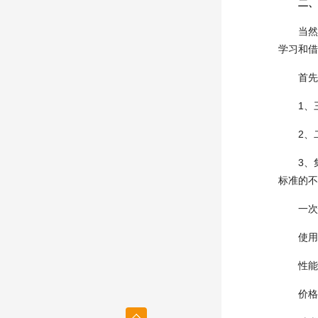
二、
当然，
学习和借
首先看
1、三
2、二
3、集
标准的不
一次性
使用方
性能可
价格便