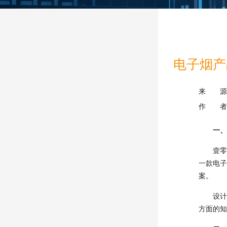
电子烟产品
来 源
作 者
一、
壹零壹
一款电子
案。
设计出
方面的知