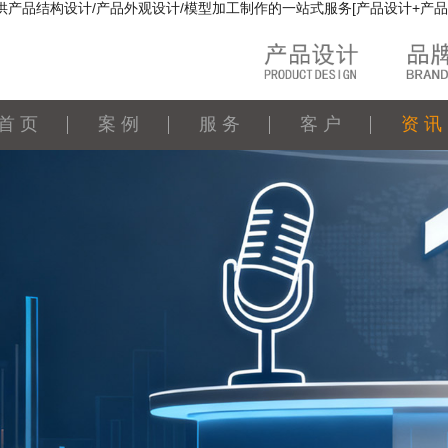
供产品结构设计/产品外观设计/模型加工制作的一站式服务[产品设计+产品
首 页
案 例
服 务
客 户
资 讯