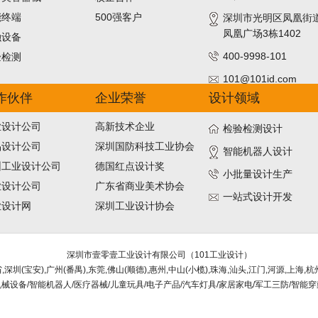
能终端
500强客户
深圳市光明区凤凰街
凤凰广场3栋1402
融设备
400-9998-101
验检测
101@101id.com
作伙伴
企业荣誉
设计领域
业设计公司
高新技术企业
检验检测设计
品设计公司
深圳国防科技工业协会
智能机器人设计
圳工业设计公司
德国红点设计奖
小批量设计生产
业设计公司
广东省商业美术协会
一站式设计开发
业设计网
深圳工业设计协会
深圳市壹零壹工业设计有限公司（101工业设计）
圳(宝安),广州(番禺),东莞,佛山(顺德),惠州,中山(小榄),珠海,汕头,江门,河源,上海,杭
机械设备/智能机器人/医疗器械/儿童玩具/电子产品/汽车灯具/家居家电/军工三防/智能穿