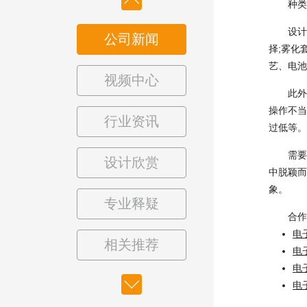
种类繁
设计一次
公司新闻
择;雾化
艺、电池
视频中心
此外，
操作不当
行业资讯
过低等。
需要指
设计欣赏
中脱颖而
象。
专业释疑
合作
电
相关推荐
电
电
电