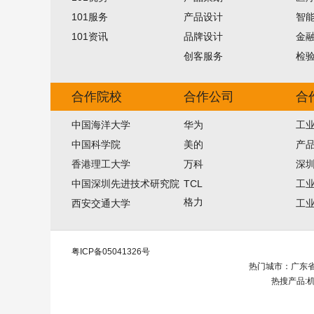
101服务
产品设计
智
101资讯
品牌设计
金
创客服务
检
合作院校
合作公司
合
中国海洋大学
华为
工
中国科学院
美的
产
香港理工大学
万科
深
中国深圳先进技术研究院
TCL
工
格力
西安交通大学
工
粤ICP备05041326号
热门城市：广东省,深
热搜产品: