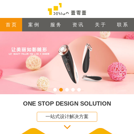
首 页
案 例
服 务
资 讯
关 于
联 系
ONE STOP DESIGN SOLUTION
一站式设计解决方案