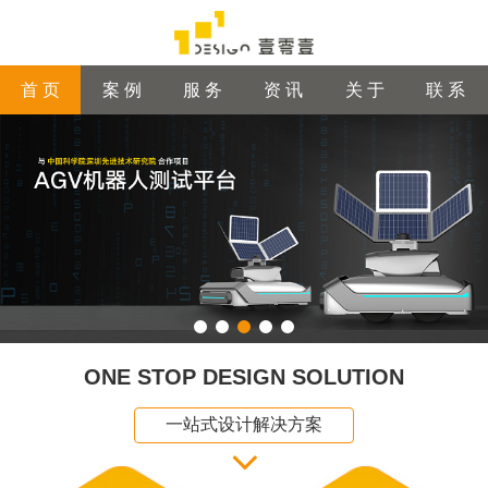
首 页
案 例
服 务
资 讯
关 于
联 系
ONE STOP DESIGN SOLUTION
一站式设计解决方案