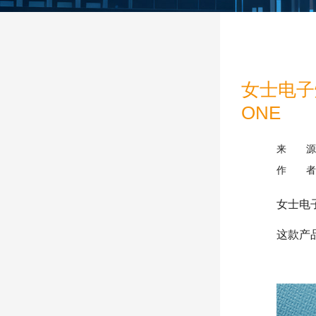
女士电子烟
ONE
来 源
作 者
女士电
这款产