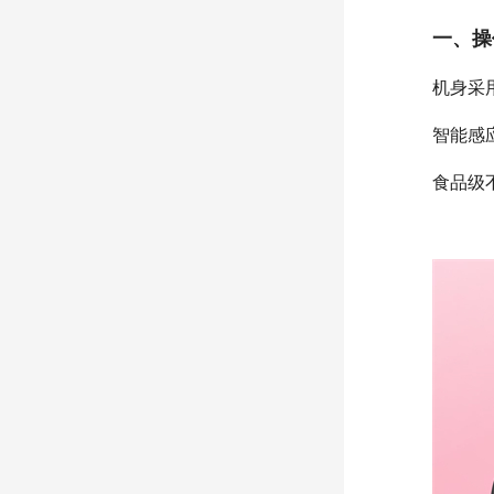
一、操
机身采
智能感
食品级