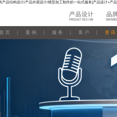
供产品结构设计/产品外观设计/模型加工制作的一站式服务[产品设计+产品
首 页
案 例
服 务
客 户
资 讯