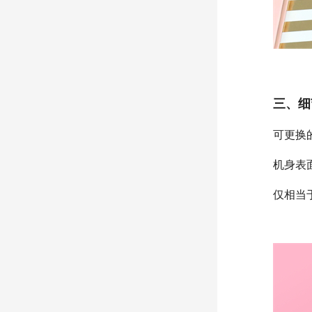
三、细
可更换
机身表
仅相当