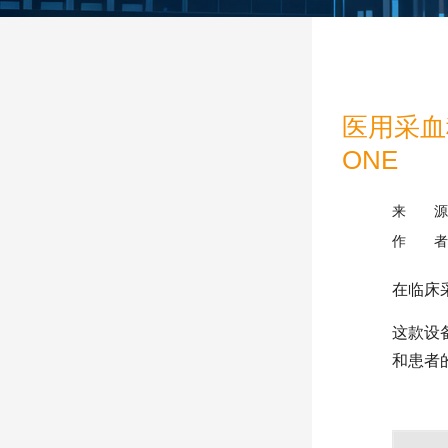
医用采血称
ONE
来 源
作 者
在临床
这款设
和患者