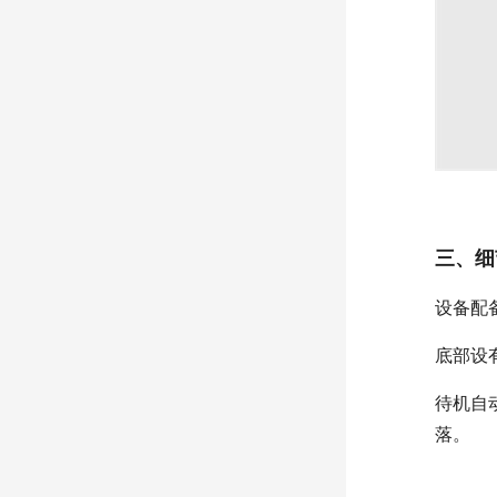
三、细
设备配
底部设
待机自
落。