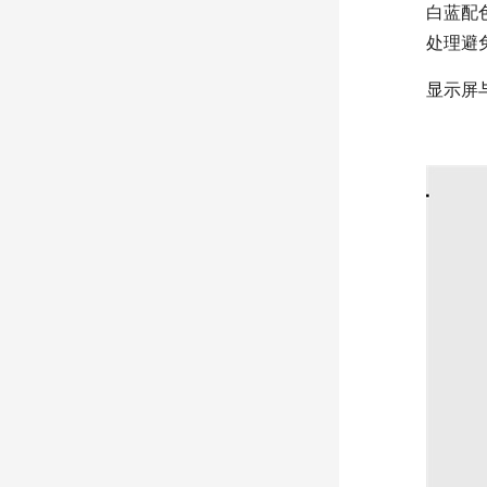
白蓝配
处理避
显示屏