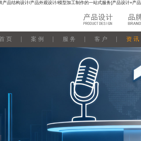
供产品结构设计/产品外观设计/模型加工制作的一站式服务[产品设计+产品
首 页
案 例
服 务
客 户
资 讯