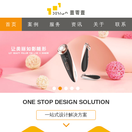
首 页
案 例
服 务
资 讯
关 于
联 系
ONE STOP DESIGN SOLUTION
一站式设计解决方案