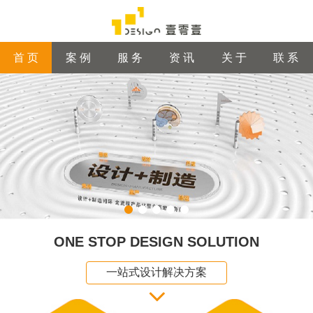
首 页
案 例
服 务
资 讯
关 于
联 系
ONE STOP DESIGN SOLUTION
一站式设计解决方案